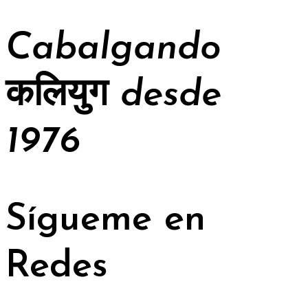
Cabalgando
कलियुग
desde
1976
Sígueme en
Redes